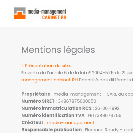
Aller
au
contenu
Mentions légales
1. Présentation du site.
En vertu de l’article 6 de la loi n° 2004-575 du 21 
management cabinet RH
l’identité des différents
Propriétaire
: media-management – SARL au capit
Numéro SIRET
: 34867875600050
Numéro immatriculation RCS
: 26-06-1992
Numéro identification TVA
: FR17348678756
Créateur
:
media-management
Responsable publication
: Florence Roudy – c