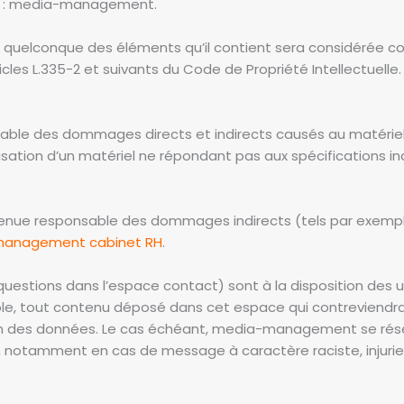
 de : media-management.
’un quelconque des éléments qu’il contient sera considérée 
les L.335-2 et suivants du Code de Propriété Intellectuelle.
 des dommages directs et indirects causés au matériel de l
tilisation d’un matériel ne répondant pas aux spécifications i
ue responsable des dommages indirects (tels par exemple
anagement cabinet RH
.
 questions dans l’espace contact) sont à la disposition des
e, tout contenu déposé dans cet espace qui contreviendrait 
ection des données. Le cas échéant, media-management se rés
eur, notamment en cas de message à caractère raciste, injuri