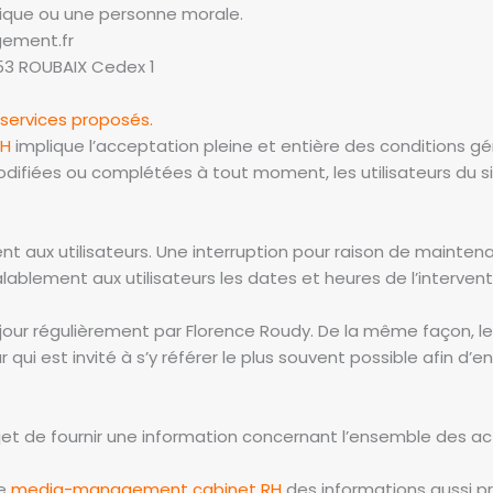
sique ou une personne morale.
ement.fr
053 ROUBAIX Cedex 1
s services proposés.
RH
implique l’acceptation pleine et entière des conditions gén
modifiées ou complétées à tout moment, les utilisateurs du s
 aux utilisateurs. Une interruption pour raison de mainten
lablement aux utilisateurs les dates et heures de l’intervent
jour régulièrement par Florence Roudy. De la même façon, l
 qui est invité à s’y référer le plus souvent possible afin d’
et de fournir une information concernant l’ensemble des acti
te
media-management cabinet RH
des informations aussi pré