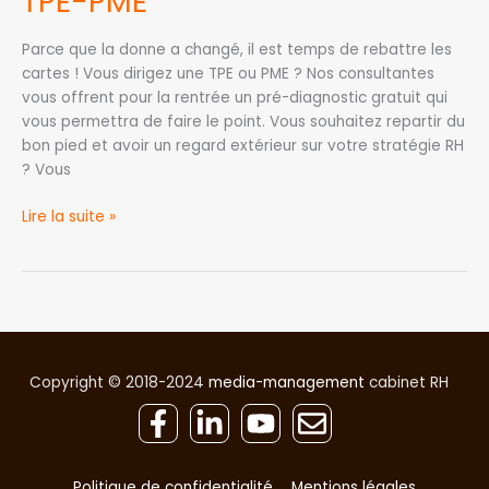
TPE-PME
Parce que la donne a changé, il est temps de rebattre les
cartes ! Vous dirigez une TPE ou PME ? Nos consultantes
vous offrent pour la rentrée un pré-diagnostic gratuit qui
vous permettra de faire le point. Vous souhaitez repartir du
bon pied et avoir un regard extérieur sur votre stratégie RH
? Vous
Lire la suite »
Copyright © 2018-2024
media-management
cabinet RH
Politique de confidentialité
Mentions légales