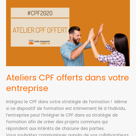
CPF
offerts
dans
votre
entreprise
Ateliers CPF offerts dans votre
entreprise
Intégrez le CPF dans votre stratégie de formation ! Même
si ce dispositif de formation est intimement lié à l’individu,
l’entreprise peut l’intégrer le CPF dans sa stratégie de
formation afin de créer des projets communs qui
répondent aux intérêts de chacune des parties.
Vous souhaitez communiquer auprès de vos collaborateurs